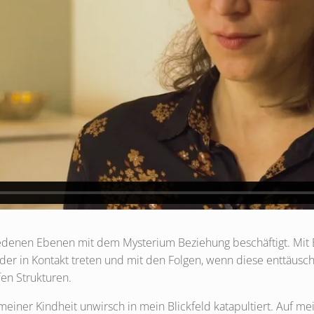
edenen Ebenen mit dem Mysterium Beziehung beschäftigt. Mit
r in Kontakt treten und mit den Folgen, wenn diese enttäusch
en Strukturen.
iner Kindheit unwirsch in mein Blickfeld katapultiert. Auf me