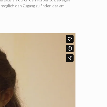
ene passiert durch den Körper zu bewegen
s möglich den Zugang zu finden der am