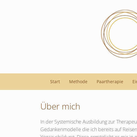
Zum
Inhalt
springen
Start
Methode
Paartherapie
Ei
Über mich
In der Systemische Ausbildung zur Therapeuti
Gedankenmodelle die ich bereits auf Reisen 