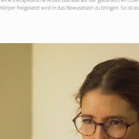
 meine therapeutische Arbeit das was auf der gedanklichen Eb
rper freigesetzt wird in das Bewusstsein zu bringen. So ist e